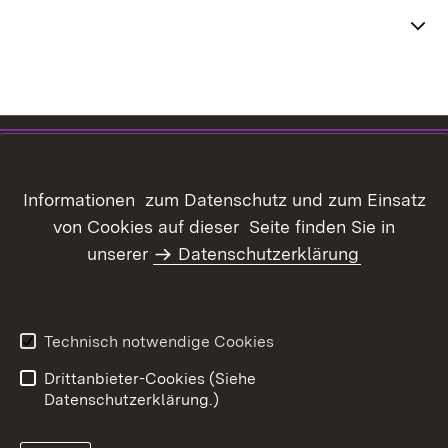
Themenübersicht
Inhaltsübersicht
Kontakt
Datenschutz
Erklärung zur
Informationen zum Datenschutz und zum Einsatz
Barrierefreiheit
von Cookies auf dieser Seite finden Sie in
Benutzungshinweise
Informationssicherheit
unserer
Datenschutzerklärung
Impressum
Technisch notwendige Cookies
Drittanbieter-Cookies (Siehe
Datenschutzerklärung.)