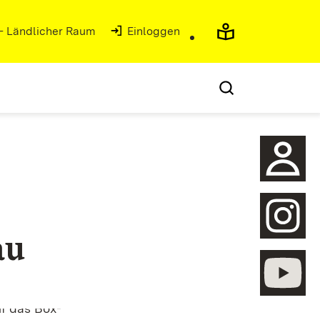
 - Ländlicher Raum
Einloggen
au
öffnen
öffnen