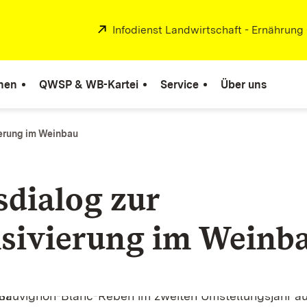
Extern:
Infodienst Landwirtschaft - Ernährung
nen
QWSP & WB-Kartei
Service
Über uns
ierung im Weinbau
sdialog zur
sivierung im Weinb