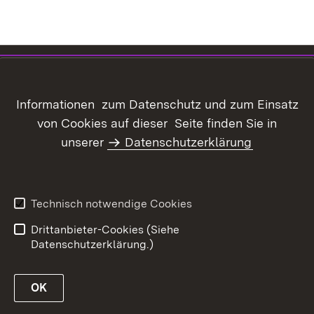
Inhaltsübersicht
Kontakt
Datenschutz
Erklärung zur
Informationen zum Datenschutz und zum Einsatz
Barrierefreiheit
von Cookies auf dieser Seite finden Sie in
Benutzungshinweise
Informationssicherheit
unserer
Datenschutzerklärung
Impressum
Technisch notwendige Cookies
Drittanbieter-Cookies (Siehe
Datenschutzerklärung.)
OK
öffnen
öffnen