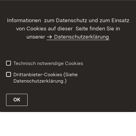
Inhaltsübersicht
Kontakt
Datenschutz
Erklärung zur
Informationen zum Datenschutz und zum Einsatz
Barrierefreiheit
von Cookies auf dieser Seite finden Sie in
Benutzungshinweise
Informationssicherheit
unserer
Datenschutzerklärung
Impressum
Technisch notwendige Cookies
Drittanbieter-Cookies (Siehe
Datenschutzerklärung.)
OK
öffnen
öffnen