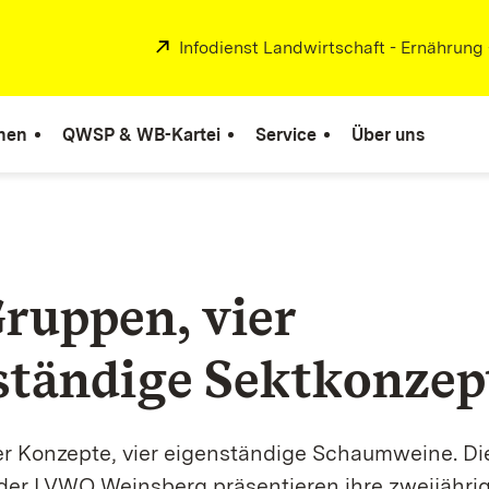
Extern:
Infodienst Landwirtschaft - Ernährung
nen
QWSP & WB-Kartei
Service
Über uns
Gruppen, vier
ständige Sektkonzep
ier Konzepte, vier eigenständige Schaumweine. Di
der LVWO Weinsberg präsentieren ihre zweijähri