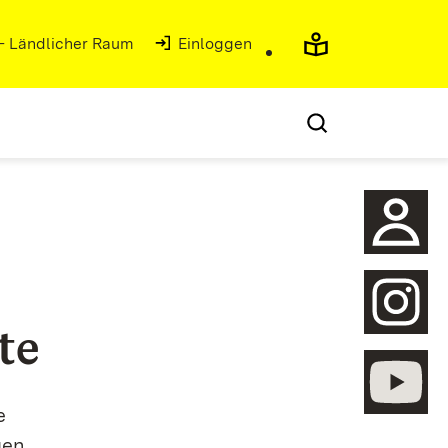
 - Ländlicher Raum
Einloggen
te
öffnen
e
öffnen
gen