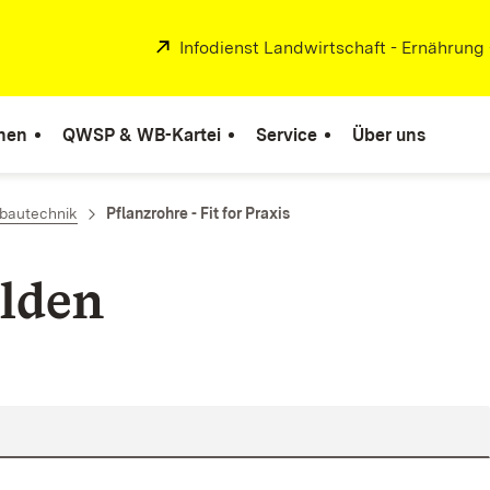
Extern:
Infodienst Landwirtschaft - Ernährung
nen
QWSP & WB-Kartei
Service
Über uns
bautechnik
Pflanzrohre - Fit for Praxis
lden