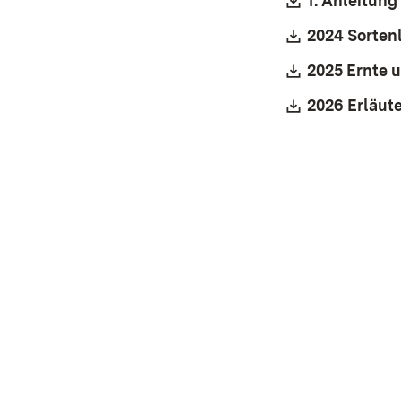
Download:
1. Anleitun
Download:
2024 Sorten
Download:
2025 Ernte
Download:
2026 Erläu