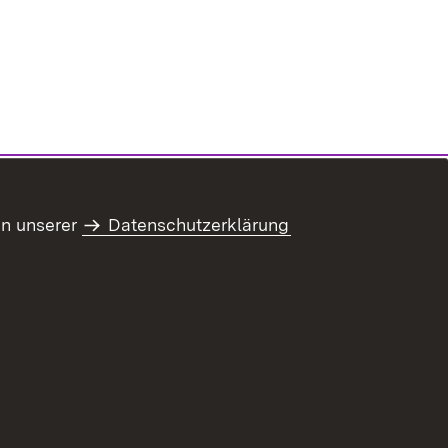
in unserer
Datenschutzerklärung
ung zur Barrierefreiheit
Benutzungshinweise
Informationssicherheit
Impressum