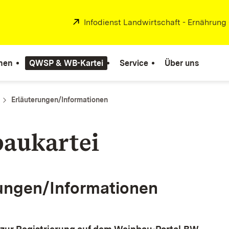
Extern:
Infodienst Landwirtschaft - Ernährung
nen
QWSP & WB-Kartei
Service
Über uns
Erläuterungen/Informationen
aukartei
ungen/Informationen