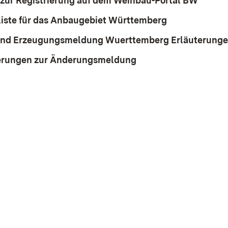
g zur Registrierung auf dem Weinbau-Portal BW
(Öffne
liste für das Anbaugebiet Württemberg
(Öffnet in ne
 und Erzeugungsmeldung Wuerttemberg Erläuterung
terungen zur Änderungsmeldung
(Öffnet in neuem Fen