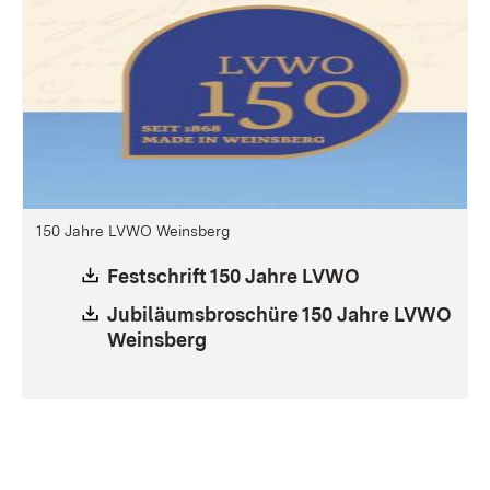
150 Jahre LVWO Weinsberg
Download:
Festschrift 150 Jahre LVWO
(Öffnet in ne
Download:
Jubiläumsbroschüre 150 Jahre LVWO
Weinsberg