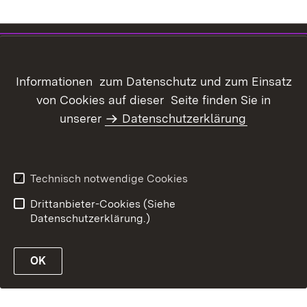
Inhaltsübersicht
Kontakt
Datenschutz
Erklärung zur
Informationen zum Datenschutz und zum Einsatz
Barrierefreiheit
von Cookies auf dieser Seite finden Sie in
Benutzungshinweise
Informationssicherheit
unserer
Datenschutzerklärung
Impressum
Technisch notwendige Cookies
Drittanbieter-Cookies (Siehe
Datenschutzerklärung.)
OK
öffnen
öffnen