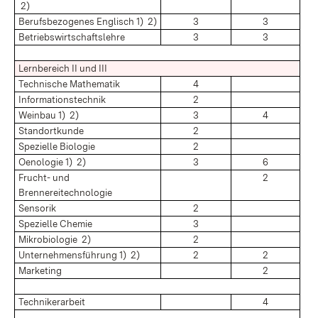
2)
Berufsbezogenes Englisch 1) 2)
3
3
Betriebswirtschaftslehre
3
3
Lernbereich II und III
Technische Mathematik
4
Informationstechnik
2
Weinbau 1) 2)
3
4
Standortkunde
2
Spezielle Biologie
2
Oenologie 1) 2)
3
6
Frucht- und
2
Brennereitechnologie
Sensorik
2
Spezielle Chemie
3
Mikrobiologie 2)
2
Unternehmensführung 1) 2)
2
2
Marketing
2
Technikerarbeit
4