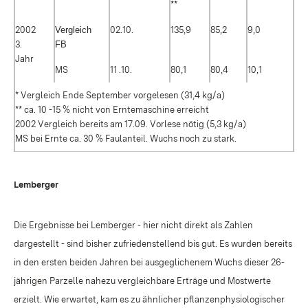
**
2002
Vergleich
02.10.
135,9
85,2
9,0
3.
FB
Jahr
MS
11 .10.
80,1
80,4
10,1
* Vergleich Ende September vorgelesen (31,4 kg/a)
** ca. 10 -15 % nicht von Erntemaschine erreicht
2002 Vergleich bereits am 17.09. Vorlese nötig (5,3 kg/a)
MS bei Ernte ca. 30 % Faulanteil. Wuchs noch zu stark.
Lemberger
Die Ergebnisse bei Lemberger - hier nicht direkt als Zahlen
dargestellt - sind bisher zufriedenstellend bis gut. Es wurden bereits
in den ersten beiden Jahren bei ausgeglichenem Wuchs dieser 26-
jährigen Parzelle nahezu vergleichbare Erträge und Mostwerte
erzielt. Wie erwartet, kam es zu ähnlicher pflanzenphysiologischer