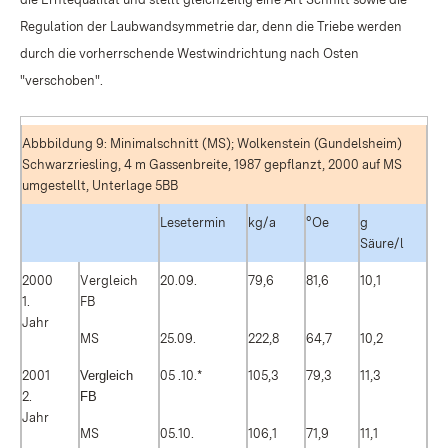
Regulation der Laubwandsymmetrie dar, denn die Triebe werden
durch die vorherrschende Westwindrichtung nach Osten
"verschoben".
Abbbildung 9: Minimalschnitt (MS); Wolkenstein (Gundelsheim)
Schwarzriesling, 4 m Gassenbreite, 1987 gepflanzt, 2000 auf MS
umgestellt, Unterlage 5BB
Lesetermin
kg/a
°Oe
g
Säure/l
2000
Vergleich
20.09.
79,6
81,6
10,1
1.
FB
Jahr
MS
25.09.
222,8
64,7
10,2
2001
Vergleich
05 .10.*
105,3
79,3
11,3
2.
FB
Jahr
MS
05.10.
106,1
71,9
11,1