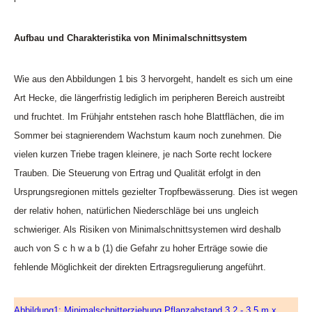
Aufbau und Charakteristika von Minimalschnittsystem
Wie aus den Abbildungen 1 bis 3 hervorgeht, handelt es sich um eine
Art Hecke, die längerfristig lediglich im peripheren Bereich austreibt
und fruchtet. Im Frühjahr entstehen rasch hohe Blattflächen, die im
Sommer bei stagnierendem Wachstum kaum noch zunehmen. Die
vielen kurzen Triebe tragen kleinere, je nach Sorte recht lockere
Trauben. Die Steuerung von Ertrag und Qualität erfolgt in den
Ursprungsregionen mittels gezielter Tropfbewässerung. Dies ist wegen
der relativ hohen, natürlichen Niederschläge bei uns ungleich
schwieriger. Als Risiken von Minimalschnittsystemen wird deshalb
auch von S c h w a b (1) die Gefahr zu hoher Erträge sowie die
fehlende Möglichkeit der direkten Ertragsregulierung angeführt.
Abbildung1: Minimalschnitterziehung Pflanzabstand 3,2 - 3,5 m x