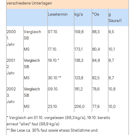
verschiedene Unterlagen
Lesetermin
kg/a
°Oe
g
Säure/l
2000
Vergleich
07.10.
159,8
88,3
9,5
1.
SB
Jahr
MS
17.10.
173,1
80,4
10,1
2001
Vergleich
19.10.*
138,3
84,9
9,7
2.
SB
Jahr
MS
30.10.**
123,8
82,5
9,7
2002
Vergleich
09.10.
181,2
78,6
10,8
3.
SB
Jahr
MS
23.10.
206,0
77,6
10,0
* Vergleich am 01.10. vorgelesen (69,3 kg/a), 19.10. bereits
erneut "alles" faul (68,9 kg/a)
** Bei Lese ca. 30% faul sowie etwas Stiellähme und