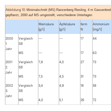
Abbildung 10:
Minimalschnitt (MS) Ranzenberg Riesling, 4 m Gassenbrei
gepflanzt, 2000 auf MS umgestellt, verschiedene Unterlagen
Weinsäure
Äpfelsäure
ferm
Ammonium
[g/l]
[g/l]
N
[mg/l]
2000
Vergleich
---
---
17
44
1.
SB
Jahr
MS
---
---
17
63
2001
Vergleich
7,9
4,0
27
73
2.
SB
Jahr
MS
7,5
4,5
31
73
2002
Vergleich
3,4
4,9
18
58
3.
SB
Jahr
MS
4,0
5,1
26
72