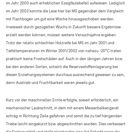
im Jahr 2000 auch erheblichen Essigfäulebefall aufwiesen. Lediglich
im Jahr 2002 konnte die Lese hier bei MS gegenüber dem Vergleich
mit Flachbogen um gut eine Woche hinausgeschoben werden.
Inwieweit durch gezügelten Wuchs in Zukunft bessere Ergebnisse
erzielt werden können, müssen weitere Versuchsjahre ergeben.
Trotz der relativ schlechten Holzreife bei MS im Jahr 2001 und
Tiefsttemperaturen im Winter 2001/2002 von nahezu -20°C traten
praktisch keine Frostschäden auf. Auch in den übrigen Jahren bzw.
bei den anderen Sorten, scheint die Reservestoffeinlagerung bei
diesen Erziehungssystemen durchaus ausreichend gewesen zu sein,
denn Austrieb und Fruchtbarkeit waren jeweils gut.
Kurz vor der maschinellen Ernte erfolgte, soweit erforderlich, ein
mechanischer Laubschnitt, in dem mit einem Messerbalkengerät
schräg in Richtung Zeile gefahren und somit die zu tief hängenden
Triebe leicht eingekürzt bzw. abgeschnitten wurden. Dies verbessert
die Erntequalität und stellt gleichzeitig eine Art Schnitt sowie die