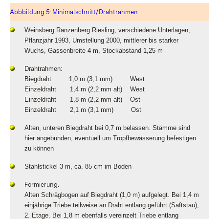
Abbbildung 5: Minimalschnitt/Drahtrahmen
Weinsberg Ranzenberg Riesling, verschiedene Unterlagen,
Pflanzjahr 1993, Umstellung 2000, mittlerer bis starker
Wuchs, Gassenbreite 4 m, Stockabstand 1,25 m
Drahtrahmen:
Biegdraht 1,0 m (3,1 mm) West
Einzeldraht 1,4 m (2,2 mm alt) West
Einzeldraht 1,8 m (2,2 mm alt) Ost
Einzeldraht 2,1 m (3,1 mm) Ost
Alten, unteren Biegdraht bei 0,7 m belassen. Stämme sind
hier angebunden, eventuell um Tropfbewässerung befestigen
zu können
Stahlstickel 3 m, ca. 85 cm im Boden
Formierung:
Alten Schrägbogen auf Biegdraht (1,0 m) aufgelegt. Bei 1,4 m
einjährige Triebe teilweise an Draht entlang geführt (Saftstau),
2. Etage. Bei 1,8 m ebenfalls vereinzelt Triebe entlang