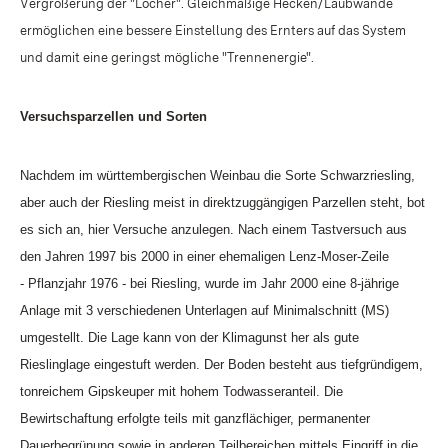
Vergrößerung der "Löcher". Gleichmäßige Hecken/Laubwände
ermöglichen eine bessere Einstellung des Ernters auf das System
und damit eine geringst mögliche "Trennenergie".
Versuchsparzellen und Sorten
Nachdem im württembergischen Weinbau die Sorte Schwarzriesling,
aber auch der Riesling meist in direktzuggängigen Parzellen steht, bot
es sich an, hier Versuche anzulegen. Nach einem Tastversuch aus
den Jahren 1997 bis 2000 in einer ehemaligen Lenz-Moser-Zeile
- Pflanzjahr 1976 - bei Riesling, wurde im Jahr 2000 eine 8-jährige
Anlage mit 3 verschiedenen Unterlagen auf Minimalschnitt (MS)
umgestellt. Die Lage kann von der Klimagunst her als gute
Rieslinglage eingestuft werden. Der Boden besteht aus tiefgründigem,
tonreichem Gipskeuper mit hohem Todwasseranteil. Die
Bewirtschaftung erfolgte teils mit ganzflächiger, permanenter
Dauerbegrünung sowie in anderen Teilbereichen mittels Eingriff in die