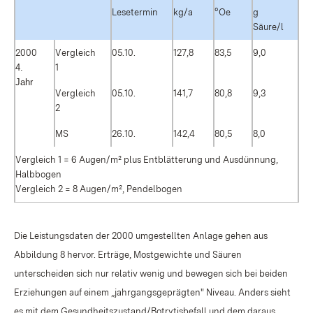
Lesetermin
kg/a
°Oe
g
Säure/l
2000
Vergleich
05.10.
127,8
83,5
9,0
4.
1
Jahr
Vergleich
05.10.
141,7
80,8
9,3
2
MS
26.10.
142,4
80,5
8,0
Vergleich 1 = 6 Augen/m² plus Entblätterung und Ausdünnung,
Halbbogen
Vergleich 2 = 8 Augen/m², Pendelbogen
Die Leistungsdaten der 2000 umgestellten Anlage gehen aus
Abbildung 8 hervor. Erträge, Mostgewichte und Säuren
unterscheiden sich nur relativ wenig und bewegen sich bei beiden
Erziehungen auf einem „jahrgangsgeprägten" Niveau. Anders sieht
es mit dem Gesundheitszustand/Botrytisbefall und dem daraus