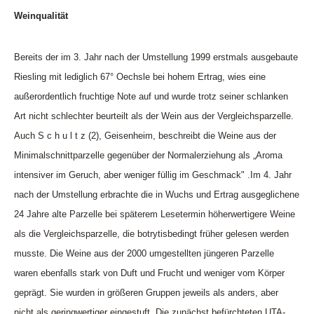
Weinqualität
Bereits der im 3. Jahr nach der Umstellung 1999 erstmals ausgebaute
Riesling mit lediglich 67° Oechsle bei hohem Ertrag, wies eine
außerordentlich fruchtige Note auf und wurde trotz seiner schlanken
Art nicht schlechter beurteilt als der Wein aus der Vergleichsparzelle.
Auch S c h u l t z (2), Geisenheim, beschreibt die Weine aus der
Minimalschnittparzelle gegenüber der Normalerziehung als „Aroma
intensiver im Geruch, aber weniger füllig im Geschmack" .Im 4. Jahr
nach der Umstellung erbrachte die in Wuchs und Ertrag ausgeglichene
24 Jahre alte Parzelle bei späterem Lesetermin höherwertigere Weine
als die Vergleichsparzelle, die botrytisbedingt früher gelesen werden
musste. Die Weine aus der 2000 umgestellten jüngeren Parzelle
waren ebenfalls stark von Duft und Frucht und weniger vom Körper
geprägt. Sie wurden in größeren Gruppen jeweils als anders, aber
nicht als geringwertiger eingestuft. Die zunächst befürchteten UTA-