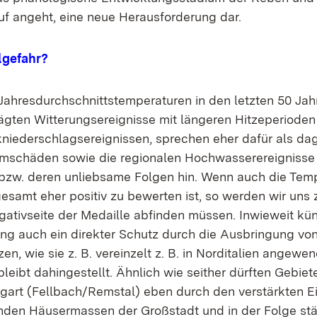
uf angeht, eine neue Herausforderung dar.
lgefahr?
Jahresdurchschnittstemperaturen in den letzten 50 Jah
ägten Witterungsereignisse mit längeren Hitzeperioden
kniederschlagsereignissen, sprechen eher dafür als da
rmschäden sowie die regionalen Hochwasserereignisse 
bzw. deren unliebsame Folgen hin. Wenn auch die Tem
esamt eher positiv zu bewerten ist, so werden wir uns
gativseite der Medaille abfinden müssen. Inwieweit kün
ng auch ein direkter Schutz durch die Ausbringung vo
n, wie sie z. B. vereinzelt z. B. in Norditalien angewen
bleibt dahingestellt. Ähnlich wie seither dürften Gebie
tgart (Fellbach/Remstal) eben durch den verstärkten Ei
den Häusermassen der Großstadt und in der Folge stä