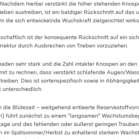
Nachdem hierbei verstärkt die höher stehenden Knosp
eben austreiben, ist ein baldiger Rückschnitt auf das u
um die sich entwickelnde Wuchskraft zielgerichtet wir
tschaftlich ist der konsequente Rückschnitt auf ein si
rrektur durch Ausbrechen von Trieben vorzuziehen.
haden sehr stark und die Zahl intakter Knospen an den
 damit zu rechnen, dass verstärkt schlafende Augen/Wa
reiben. Dies ist sortenspezifisch sowie in Abhängigkeit 
 unterschiedlich.
 die Blütezeit – weitgehend entleerte Reservestoffvorr
n) führt zunächst zu einem "langsamen" Wachstumsbegi
age und des fehlenden oder äußerst geringen Traube
h im Spätsommer/Herbst zu anhaltend starkem Wachs