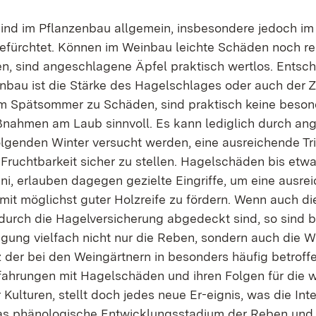
nd im Pflanzenbau allgemein, insbesondere jedoch im
efürchtet. Können im Weinbau leichte Schäden noch rel
en, sind angeschlagene Äpfel praktisch wertlos. Entsc
bau ist die Stärke des Hagelschlages oder auch der Z
im Spätsommer zu Schäden, sind praktisch keine beso
nahmen am Laub sinnvoll. Es kann lediglich durch an
olgenden Winter versucht werden, eine ausreichende Tr
 Fruchtbarkeit sicher zu stellen. Hagelschäden bis etwa
Juni, erlauben dagegen gezielte Eingriffe, um eine ausr
mit möglichst guter Holzreife zu fördern. Wenn auch die
 durch die Hagelversicherung abgedeckt sind, so sind 
gung vielfach nicht nur die Reben, sondern auch die W
z der bei den Weingärtnern in besonders häufig betrof
fahrungen mit Hagelschäden und ihren Folgen für die w
Kulturen, stellt doch jedes neue Er-eignis, was die Int
as phänologische Entwicklungsstadium der Reben und 