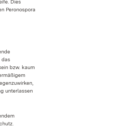
ife. Dies
gen Peronospora
hende
r das
kein bzw. kaum
übermäßigem
egenzuwirken,
ng unterlassen
tendem
chutz.