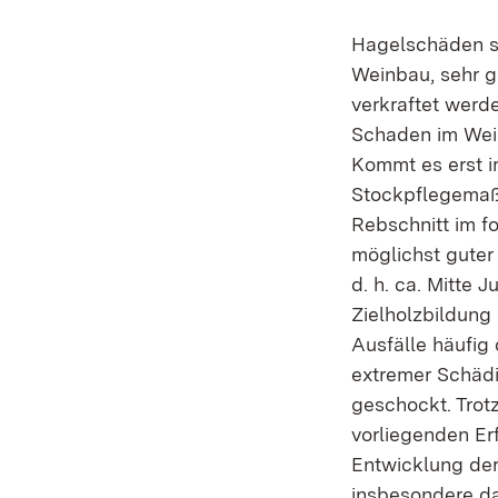
Hagelschäden si
Weinbau, sehr g
verkraftet werd
Schaden im Wein
Kommt es erst 
Stockpflegemaß
Rebschnitt im f
möglichst guter
d. h. ca. Mitte 
Zielholzbildung 
Ausfälle häufig
extremer Schädi
geschockt. Trot
vorliegenden Er
Entwicklung der 
insbesondere d