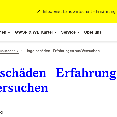
Extern:
Infodienst Landwirtschaft - Ernährung
nen
QWSP & WB-Kartei
Service
Über uns
bautechnik
Hagelschäden - Erfahrungen aus Versuchen
schäden Erfahrung
ersuchen
rg