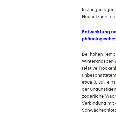
In Junganlagen 
Neuaufzucht not
Entwicklung na
phänologisches
Bei hohen Tempe
Winterknospen 
relative Trocken
unbeschattetem 
etwa 8. Juli ei
der ungünstigen 
zögerliche Wach
Verbindung mit 
Schwächechloros