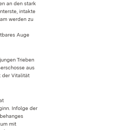
en an den stark
nterste, intakte
ksam werden zu
chtbares Auge
 jungen Trieben
sserschosse aus
der Vitalität
at
nn. Infolge der
nbehanges
tum mit