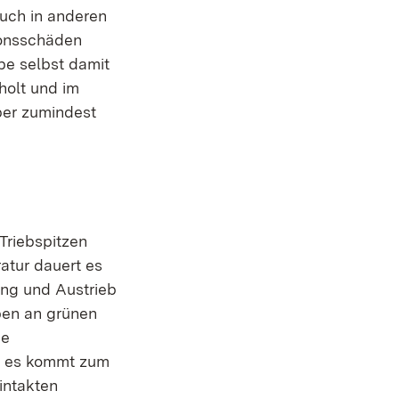
auch in anderen
ionsschäden
be selbst damit
holt und im
aber zumindest
Triebspitzen
ratur dauert es
ung und Austrieb
pen an grünen
ne
d es kommt zum
intakten