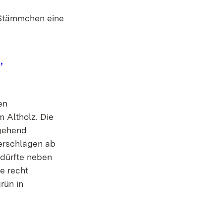
 Stämmchen eine
,
en
 Altholz. Die
tgehend
erschlägen ab
 dürfte neben
e recht
rün in