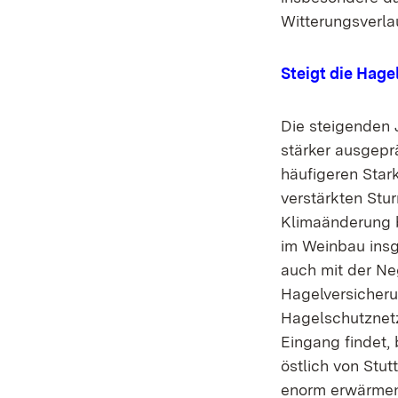
Witterungsverla
Steigt die Hage
Die steigenden 
stärker ausgepr
häufigeren Star
verstärkten Stu
Klimaänderung 
im Weinbau insg
auch mit der Ne
Hagelversicheru
Hagelschutznetze
Eingang findet, 
östlich von Stut
enorm erwärmen