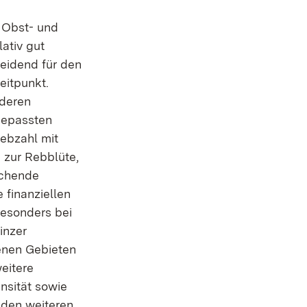
 Obst- und
ativ gut
heidend für den
eitpunkt.
nderen
gepassten
iebzahl mit
 zur Rebblüte,
eichende
 finanziellen
besonders bei
inzer
fenen Gebieten
eitere
ensität sowie
den weiteren