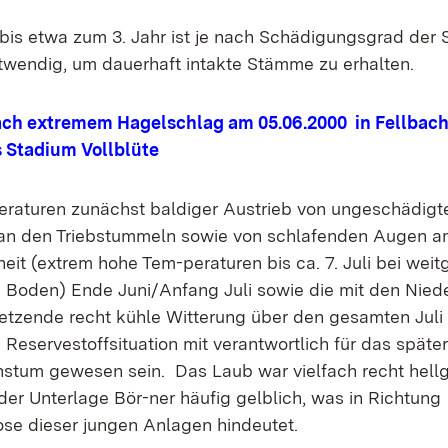
bis etwa zum 3. Jahr ist je nach Schädigungsgrad der
wendig, um dauerhaft intakte Stämme zu erhalten.
ch extremem Hagelschlag am 05.06.2000 in Fellbach
 Stadium Vollblüte
raturen zunächst baldiger Austrieb von ungeschädigt
an den Triebstummeln sowie von schlafenden Augen am
heit (extrem hohe Tem-peraturen bis ca. 7. Juli bei wei
Boden) Ende Juni/Anfang Juli sowie die mit den Nied
nsetzende recht kühle Witterung über den gesamten Juli
Reservestoffsituation mit verantwortlich für das später
stum gewesen sein. Das Laub war vielfach recht hellg
der Unterlage Bör-ner häufig gelblich, was in Richtung
e dieser jungen Anlagen hindeutet.