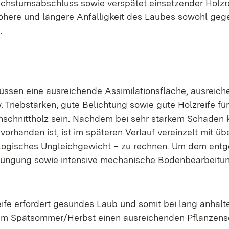
hstumsabschluss sowie verspätet einsetzender Holzre
öhere und längere Anfälligkeit des Laubes sowohl ge
.
üssen eine ausreichende Assimilationsfläche, ausreic
 Triebstärken, gute Belichtung sowie gute Holzreife fü
nschnittholz sein. Nachdem bei sehr starkem Schaden 
orhanden ist, ist im späteren Verlauf vereinzelt mit 
logisches Ungleichgewicht – zu rechnen. Um dem entg
 Düngung sowie intensive mechanische Bodenbearbeitu
eife erfordert gesundes Laub und somit bei lang anhal
im Spätsommer/Herbst einen ausreichenden Pflanzens