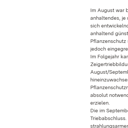
Im August war b
anhaltendes, je
sich entwickeln
anhaltend günst
Pflanzenschutz
jedoch eingegre
Im Folgejahr ka
Zeigertriebbild
August/Septemb
hineinzuwachsen
Pflanzenschutz
absolut notwend
erzielen.
Die im Septembe
Triebabschluss. 
strahlungsarmen