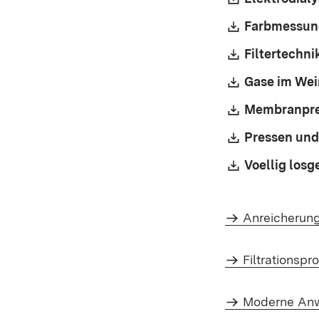
Download:
Farbmessun
Download:
Filtertechni
Download:
Gase im Wei
Download:
Membranpre
Download:
Pressen und
Download:
Voellig losg
Anreicherung
Filtrations
Moderne Anw