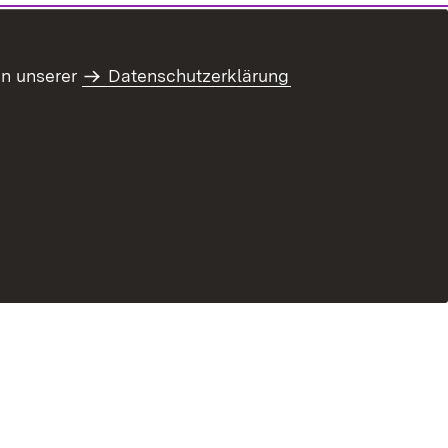
in unserer
Datenschutzerklärung
ung zur Barrierefreiheit
Benutzungshinweise
Informationssicherheit
Impressum