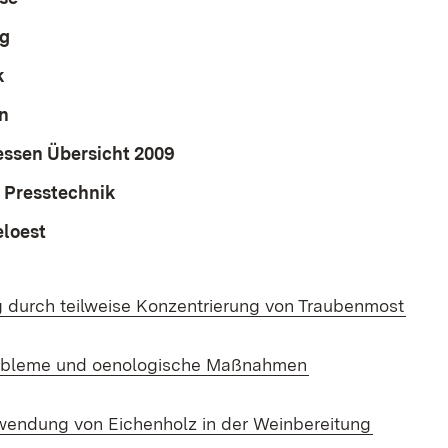
g
(Öffnet in neuem Fenster)
k
(Öffnet in neuem Fenster)
n
(Öffnet in neuem Fenster)
ssen Übersicht 2009
(Öffnet in neuem Fenster)
 Presstechnik
(Öffnet in neuem Fenster)
eloest
(Öffnet in neuem Fenster)
 durch teilweise Konzentrierung von Traubenmost
probleme und oenologische Maßnahmen
endung von Eichenholz in der Weinbereitung