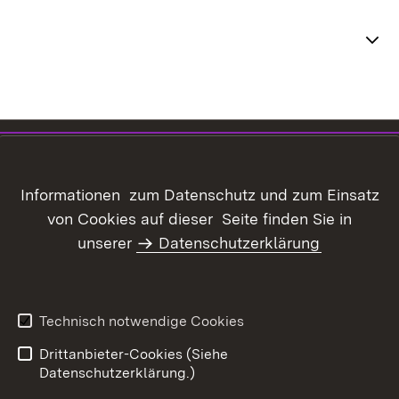
Themenübersicht
Inhaltsübersicht
Kontakt
Datenschutz
Erklärung zur
Informationen zum Datenschutz und zum Einsatz
Barrierefreiheit
von Cookies auf dieser Seite finden Sie in
Benutzungshinweise
Informationssicherheit
unserer
Datenschutzerklärung
Impressum
Technisch notwendige Cookies
Drittanbieter-Cookies (Siehe
Datenschutzerklärung.)