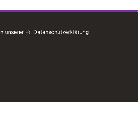
in unserer
Datenschutzerklärung
ung zur Barrierefreiheit
Benutzungshinweise
Informationssicherheit
Impressum