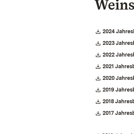
Weins
Download:
2024 Jahres
Download:
2023 Jahres
Download:
2022 Jahres
Download:
2021 Jahres
Download:
2020 Jahres
Download:
2019 Jahres
Download:
2018 Jahres
Download:
2017 Jahres