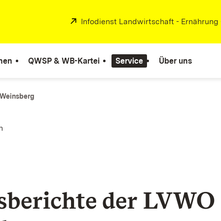
Extern:
Infodienst Landwirtschaft - Ernährung
nen
QWSP & WB-Kartei
Service
Über uns
 Weinsberg
n
sberichte der LVWO