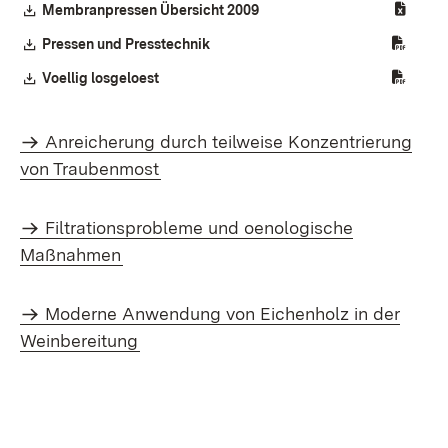
Download:
Membranpressen Übersicht 2009
(Öffnet in neuem Fenster)
Download:
Pressen und Presstechnik
(Öffnet in neuem Fenster)
Download:
Voellig losgeloest
(Öffnet in neuem Fenster)
Anreicherung durch teilweise Konzentrierung
von Traubenmost
Filtrationsprobleme und oenologische
Maßnahmen
Moderne Anwendung von Eichenholz in der
Weinbereitung