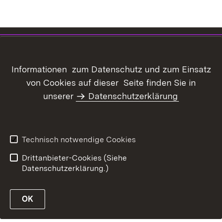
Inhaltsübersicht
Kontakt
Datenschutz
Erklärung zur
Informationen zum Datenschutz und zum Einsatz
Barrierefreiheit
von Cookies auf dieser Seite finden Sie in
Benutzungshinweise
Informationssicherheit
unserer
Datenschutzerklärung
Impressum
Technisch notwendige Cookies
Drittanbieter-Cookies (Siehe
Datenschutzerklärung.)
OK
öffnen
öffnen