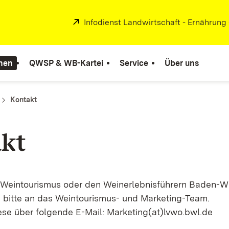
Extern:
Infodienst Landwirtschaft - Ernährung
nen
QWSP & WB-Kartei
Service
Über uns
Kontakt
kt
 Weintourismus oder den Weinerlebnisführern Baden-
 bitte an das Weintourismus- und Marketing-Team.
iese über folgende E-Mail: Marketing(at)lvwo.bwl.de