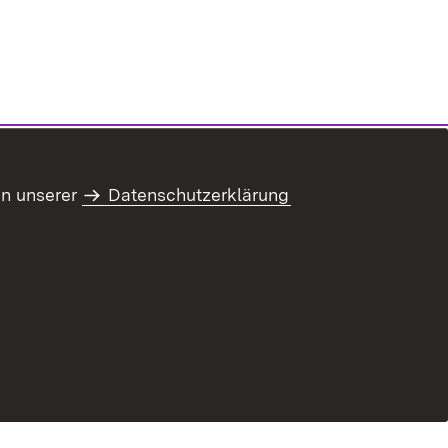
in unserer
Datenschutzerklärung
ung zur Barrierefreiheit
Benutzungshinweise
Informationssicherheit
Impressum