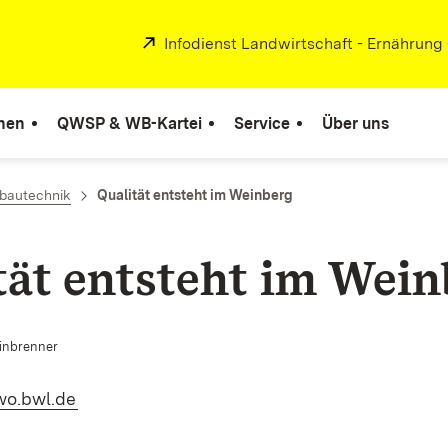
Extern:
Infodienst Landwirtschaft - Ernährung
nen
QWSP & WB-Kartei
Service
Über uns
bautechnik
Qualität entsteht im Weinberg
tät entsteht im Wein
einbrenner
(Öffnet in neuem Fenster)
wo.bwl.de