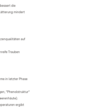
bessert die
lätterung mindert
zenqualitäten auf
nreife Trauben
me in letzter Phase
gen, "Phenolstruktur"
Beerenhäute).
mperaturen ergibt