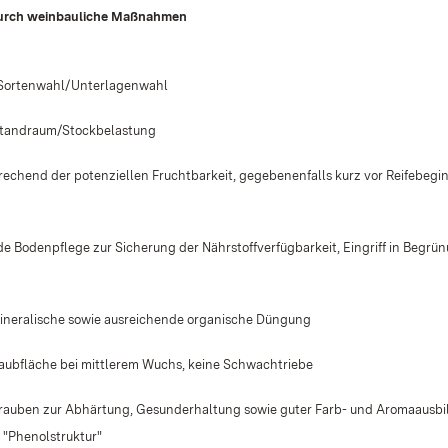
durch weinbauliche Maßnahmen
Sortenwahl/Unterlagenwahl
Standraum/Stockbelastung
rechend der potenziellen Fruchtbarkeit, gegebenenfalls kurz vor Reifebe
 Bodenpflege zur Sicherung der Nährstoffverfügbarkeit, Eingriff in Begrün
neralische sowie ausreichende organische Düngung
Laubfläche bei mittlerem Wuchs, keine Schwachtriebe
Trauben zur Abhärtung, Gesunderhaltung sowie guter Farb- und Aromaausbi
 "Phenolstruktur"