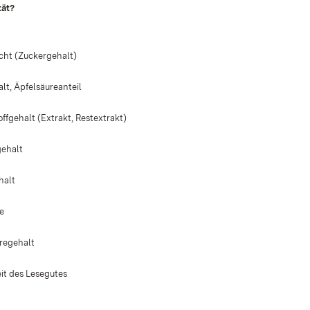
tät?
ht (Zuckergehalt)
lt, Äpfelsäureanteil
offgehalt (Extrakt, Restextrakt)
gehalt
halt
e
regehalt
t des Lesegutes