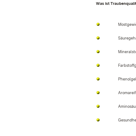
Was ist Traubenquali
Mostgewic
Säuregeha
Mineralst
Farbstoff
Phenolge
Aromareif
Aminosäu
Gesundhei