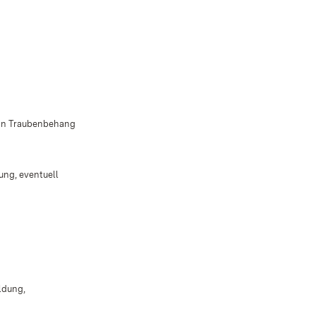
ginn Traubenbehang
ung, eventuell
ldung,