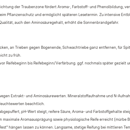
lichtung der Traubenzone fördert Aroma-, Farbstoff- und Phenolbildung, ver
beim Pflanzenschutz und ermöglicht späteren Lesetermin. Zu intensive Entb
Qualität, auch den Aminosäuregehalt, erhöht die Sonnenbrandgefahr.
ken, an Trieben gegen Bogenende, Schwachtriebe ganz entfernen, für Spit
icht zu früh.
vor Reifebeginn bis Reifebeginn/Verfärbung. ggf. nochmals später gezielt u
 wegen Extrakt- und Aminosäurewerten. Mineralstoffaufnahme und N-Aufnah
feuchtewerten beachtlich.
bgepuffert, pH-Wert steigt, reifere Säure, Aroma- und Farbstoffgehalte stei
nn maximale Aromaausprägung sowie physiologische Reife erreicht (mürbe 
"Rest" hängen lassen zu können. Langsame, stetige Reifung bei mittleren Te