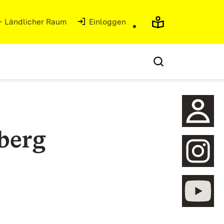
 - Ländlicher Raum
Einloggen
berg
öffnen
öffnen