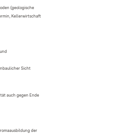
Boden (geologische
min, Kellerwirtschaft
 und
enbaulicher Sicht
ität auch gegen Ende
 Aromaausbildung der