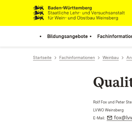
Zum Inhalt springen
Link zur Startseite
Bildungsangebote
Fachinformatio
Startseite
Fachinformationen
Weinbau
An
Quali
Rolf Fox und Peter St
LVWO Weinsberg
E-Mail:
fox@lv
E-Mail: