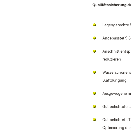
Qualitätssicherung 
Lagengerechte 
Angepasste(r) 
Anschnitt entsp
reduzieren
Wasserschonende
Blattdüngung
Ausgewogene mi
Gut belichtete 
Gut belichtete 
Optimierung der