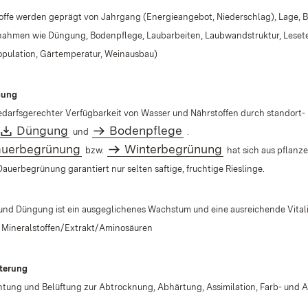
toffe werden geprägt von Jahrgang (Energieangebot, Niederschlag), Lage, 
nahmen wie Düngung, Bodenpflege, Laubarbeiten, Laubwandstruktur, Leseter
opulation, Gärtemperatur, Weinausbau)
gung
edarfsgerechter Verfügbarkeit von Wasser und Nährstoffen durch standort-
Download:
(Öffnet in neuem Fenster)
Düngung
Bodenpflege
und
.
uerbegrünung
Winterbegrünung
bzw.
hat sich aus pflanz
auerbegrünung garantiert nur selten saftige, fruchtige Rieslinge.
 und Düngung ist ein ausgeglichenes Wachstum und eine ausreichende Vital
 Mineralstoffen/Extrakt/Aminosäuren
tterung
htung und Belüftung zur Abtrocknung, Abhärtung, Assimilation, Farb- und