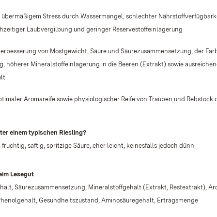
übermäßigem Stress durch Wassermangel, schlechter Nährstoffverfügbark
ühzeitiger Laubvergilbung und geringer Reservestoffeinlagerung
Verbesserung von Mostgewicht, Säure und Säurezusammensetzung, der Far
, höherer Mineralstoffeinlagerung in die Beeren (Extrakt) sowie ausreich
lt
timaler Aromareife sowie physiologischer Reife von Trauben und Rebstock o
ter einem typischen Riesling?
, fruchtig, saftig, spritzige Säure, eher leicht, keinesfalls jedoch dünn
eim Lesegut
alt, Säurezusammensetzung, Mineralstoffgehalt (Extrakt, Restextrakt), A
 Phenolgehalt, Gesundheitszustand, Aminosäuregehalt, Ertragsmenge