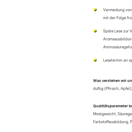
Vermeidung von 
mit der Folge fr
Späte Lese zur 
Aromaausbildung
Aminosäuregeha
Lesetermin an op
Was verstehen wir un
duftig (Pfirsich, Apfel)
Qualitätsparameter b
Mostgewicht, Säuregeh
Farbstoffausbildung,