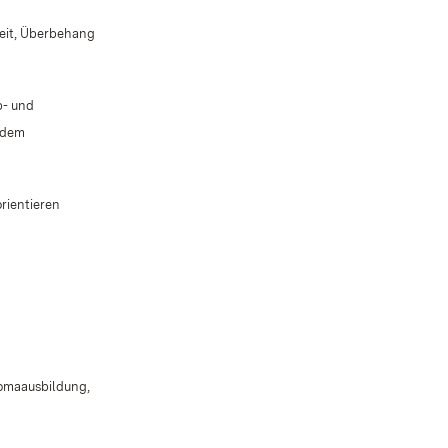
eit, Überbehang
b- und
endem
rientieren
romaausbildung,