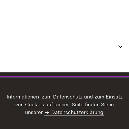
Themenübersicht
Inhaltsübersicht
Kontakt
Datenschutz
Erklärung zur
Informationen zum Datenschutz und zum Einsatz
Barrierefreiheit
von Cookies auf dieser Seite finden Sie in
Benutzungshinweise
Informationssicherheit
unserer
Datenschutzerklärung
Impressum