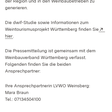
der Region und in den Weinbaubetrieben zu
generieren.
Die dwif-Studie sowie Informationen zum
Ext
Weintourismusprojekt Württemberg finden Sie
(Öffnet in neuem Fenster)
hier
.
Die Pressemitteilung ist gemeinsam mit dem
Weinbauverband Württemberg verfasst.
Folgenden finden Sie die beiden
Ansprechpartner:
Ihre Ansprechpartnerin LVWO Weinsberg:
Mara Braun
Tel.: 07134504100