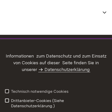
Themenübersicht
Inhaltsübersicht
Kontakt
Datenschutz
Erklärung zur
Informationen zum Datenschutz und zum Einsatz
Barrierefreiheit
von Cookies auf dieser Seite finden Sie in
Benutzungshinweise
Informationssicherheit
unserer
Datenschutzerklärung
Impressum
Technisch notwendige Cookies
Drittanbieter-Cookies (Siehe
Datenschutzerklärung.)