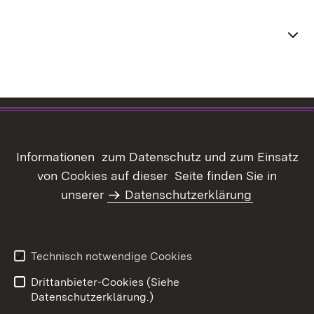
Themenübersicht
Inhaltsübersicht
Kontakt
Datenschutz
Erklärung zur
Informationen zum Datenschutz und zum Einsatz
Barrierefreiheit
von Cookies auf dieser Seite finden Sie in
Benutzungshinweise
Informationssicherheit
unserer
Datenschutzerklärung
Impressum
Technisch notwendige Cookies
Drittanbieter-Cookies (Siehe
Datenschutzerklärung.)