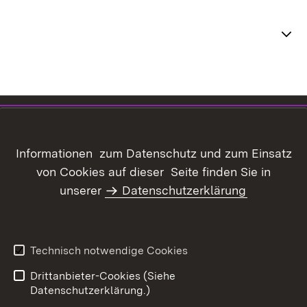
Themenübersicht
Inhaltsübersicht
Kontakt
Datenschutz
Erklärung zur
Informationen zum Datenschutz und zum Einsatz
Barrierefreiheit
von Cookies auf dieser Seite finden Sie in
Benutzungshinweise
Informationssicherheit
unserer
Datenschutzerklärung
Impressum
Technisch notwendige Cookies
Drittanbieter-Cookies (Siehe
Datenschutzerklärung.)