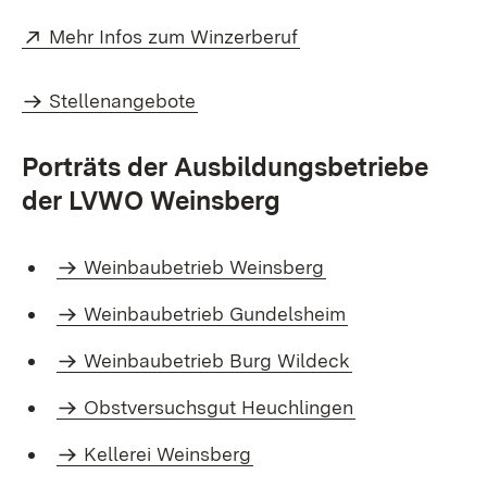
Extern:
(Öffnet in neuem Fen
Mehr Infos zum Winzerberuf
Stellenangebote
Porträts der Ausbildungsbetriebe
der LVWO Weinsberg
Weinbaubetrieb Weinsberg
Weinbaubetrieb Gundelsheim
Weinbaubetrieb Burg Wildeck
Obstversuchsgut Heuchlingen
Kellerei Weinsberg