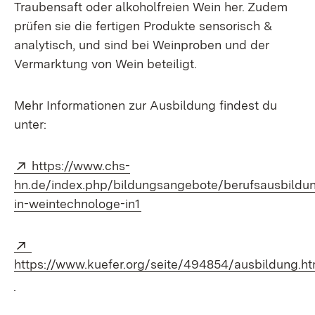
Traubensaft oder alkoholfreien Wein her. Zudem
prüfen sie die fertigen Produkte sensorisch &
analytisch, und sind bei Weinproben und der
Vermarktung von Wein beteiligt.
Mehr Informationen zur Ausbildung findest du
unter:
Extern:
https://www.chs-
hn.de/index.php/bildungsangebote/berufsausbildu
(Öffnet in neuem Fenster)
in-weintechnologe-in1
Extern:
https://www.kuefer.org/seite/494854/ausbildung.h
(Öffnet in neuem Fenster)