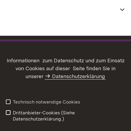
Themenübersicht
Inhaltsübersicht
Kontakt
Datenschutz
Erklärung zur
Informationen zum Datenschutz und zum Einsatz
Barrierefreiheit
von Cookies auf dieser Seite finden Sie in
Benutzungshinweise
Informationssicherheit
unserer
Datenschutzerklärung
Impressum
Technisch notwendige Cookies
Drittanbieter-Cookies (Siehe
Datenschutzerklärung.)