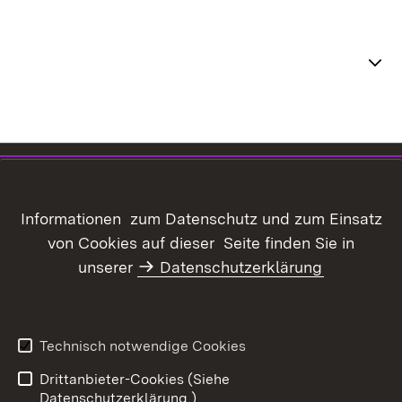
Themenübersicht
Inhaltsübersicht
Kontakt
Datenschutz
Erklärung zur
Informationen zum Datenschutz und zum Einsatz
Barrierefreiheit
von Cookies auf dieser Seite finden Sie in
Benutzungshinweise
Informationssicherheit
unserer
Datenschutzerklärung
Impressum
Technisch notwendige Cookies
Drittanbieter-Cookies (Siehe
Datenschutzerklärung.)