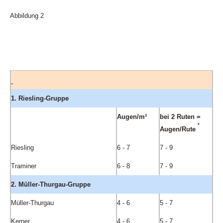
Abbildung 2
1. Riesling-Gruppe
Augen/m²
bei 2 Ruten =
*
Augen/Rute
Riesling
6 - 7
7 - 9
Traminer
6 - 8
7 - 9
2. Müller-Thurgau-Gruppe
Müller-Thurgau
4 - 6
5 - 7
Kerner
4 - 6
5 - 7