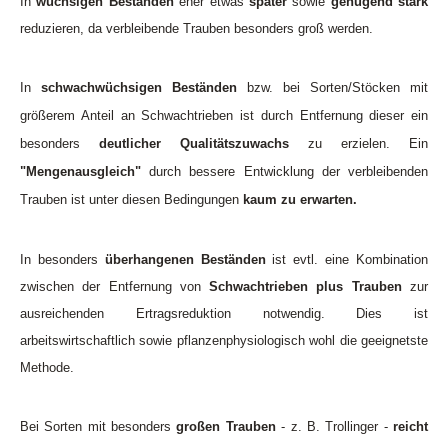
In
wüchsigen Beständen
eher etwas
später
sowie
genügend stark
reduzieren, da verbleibende Trauben besonders groß werden.
In
schwachwüchsigen Beständen
bzw. bei Sorten/Stöcken mit
größerem Anteil an Schwachtrieben ist durch Entfernung dieser ein
besonders
deutlicher Qualitätszuwachs
zu erzielen. Ein
"Mengenausgleich"
durch bessere Entwicklung der verbleibenden
Trauben ist unter diesen Bedingungen
kaum zu erwarten.
In besonders
überhangenen Beständen
ist evtl. eine Kombination
zwischen der Entfernung von
Schwachtrieben plus Trauben
zur
ausreichenden Ertragsreduktion notwendig. Dies ist
arbeitswirtschaftlich sowie pflanzenphysiologisch wohl die geeignetste
Methode.
Bei Sorten mit besonders
großen Trauben
- z. B. Trollinger -
reicht