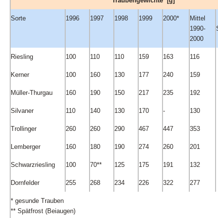
Traubengewichte [g]
Sorte
1996
1997
1998
1999
2000*
Mittel
1990-
2000
Riesling
100
110
110
159
163
116
Kerner
100
160
130
177
240
159
Müller-Thurgau
160
190
150
217
235
192
Silvaner
110
140
130
170
-
130
Trollinger
260
260
290
467
447
353
Lemberger
160
180
190
274
260
201
Schwarzriesling
100
70**
125
175
191
132
Dornfelder
255
268
234
226
322
277
* gesunde Trauben
** Spätfrost (Beiaugen)