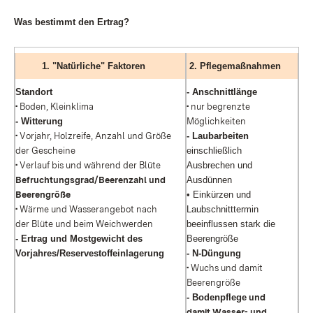
Was bestimmt den Ertrag?
1. "Natürliche" Faktoren
2. Pflegemaßnahmen
Standort
- Anschnittlänge
•
Boden, Kleinklima
•
nur begrenzte
- Witterung
Möglichkeiten
•
Vorjahr, Holzreife, Anzahl und Größe
- Laubarbeiten
der Gescheine
einschließlich
•
Verlauf bis und während der Blüte
Ausbrechen und
Befruchtungsgrad/Beerenzahl und
Ausdünnen
Beerengröße
• Einkürzen und
•
Wärme und Wasserangebot nach
Laubschnitttermin
der Blüte und beim Weichwerden
beeinflussen stark die
- Ertrag und Mostgewicht des
Beerengröße
Vorjahres/Reservestoffeinlagerung
- N-Düngung
•
Wuchs und damit
Beerengröße
- Bodenpflege
und
damit Wasser- und