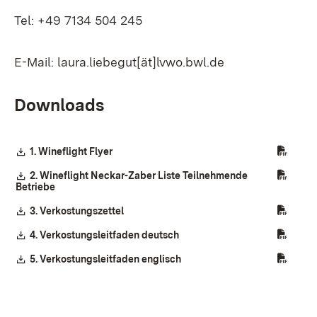
Tel: +49 7134 504 245
E-Mail: laura.liebegut[ät]lvwo.bwl.de
Downloads
Download:
1. Wineflight Flyer
(Öffnet in neuem Fenster)
Download:
2. Wineflight Neckar-Zaber Liste Teilnehmende
Betriebe
(Öffnet in neuem Fenster)
Download:
3. Verkostungszettel
(Öffnet in neuem Fenster)
Download:
4. Verkostungsleitfaden deutsch
(Öffnet in neuem Fenster)
Download:
5. Verkostungsleitfaden englisch
(Öffnet in neuem Fenster)