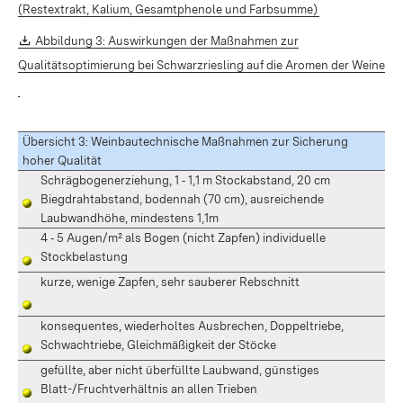
(Öffnet in neue
(Restextrakt, Kalium, Gesamtphenole und Farbsumme)
Download:
Abbildung 3: Auswirkungen der Maßnahmen zur
Qualitätsoptimierung bei Schwarzriesling auf die Aromen der Weine
(Öffnet in neuem Fenster)
Übersicht 3: Weinbautechnische Maßnahmen zur Sicherung
hoher Qualität
Schrägbogenerziehung, 1 ‑ 1,1 m Stockabstand, 20 cm
Biegdrahtabstand, bodennah (70 cm), ausreichende
Laubwandhöhe, mindestens 1,1m
4 ‑ 5 Augen/m² als Bogen (nicht Zapfen) individuelle
Stockbelastung
kurze, wenige Zapfen, sehr sauberer Rebschnitt
konsequentes, wiederholtes Ausbrechen, Doppeltriebe,
Schwachtriebe, Gleichmäßigkeit der Stöcke
gefüllte, aber nicht überfüllte Laubwand, günstiges
Blatt-/Fruchtverhältnis an allen Trieben