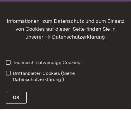
Inhaltsübersicht
Kontakt
Datenschutz
Erklärung zur
Informationen zum Datenschutz und zum Einsatz
Barrierefreiheit
von Cookies auf dieser Seite finden Sie in
Benutzungshinweise
Informationssicherheit
unserer
Datenschutzerklärung
Impressum
Technisch notwendige Cookies
Drittanbieter-Cookies (Siehe
Datenschutzerklärung.)
OK
öffnen
öffnen