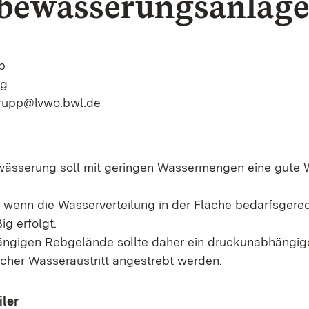
bewässerungsanlag
p
rg
.rupp@lvwo.bwl.de
wässerung soll mit geringen Wassermengen eine gute W
r, wenn die Wasserverteilung in der Fläche bedarfsgere
g erfolgt.
ngigen Rebgelände sollte daher ein druckunabhängige
eicher Wasseraustritt angestrebt werden.
iler