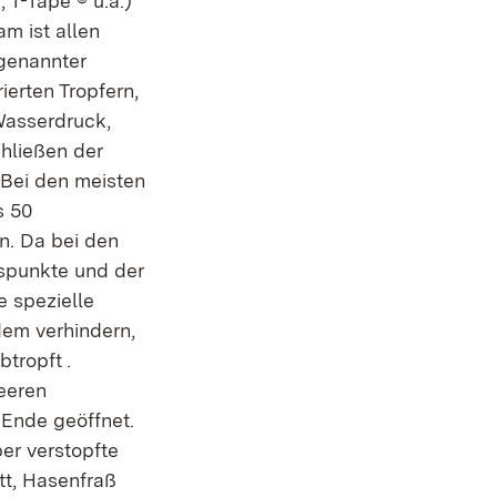
 T-Tape ® u.a.)
am ist allen
genannter
ierten Tropfern,
asserdruck,
chließen der
 Bei den meisten
s 50
n. Da bei den
sspunkte und der
e spezielle
dem verhindern,
tropft .
leeren
 Ende geöffnet.
er verstopfte
tt, Hasenfraß