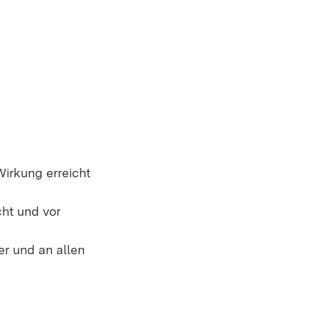
e
irkung erreicht
cht und vor
r und an allen