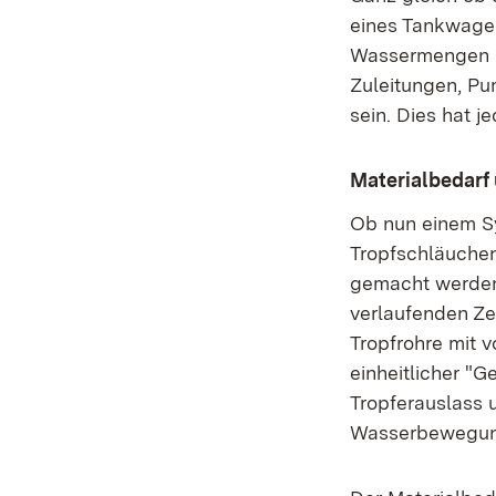
eines Tankwagen
Wassermengen au
Zuleitungen, P
sein. Dies hat j
Materialbedar
Ob nun einem Sy
Tropfschläuchen
gemacht werden.
verlaufenden Ze
Tropfrohre mit v
einheitlicher "
Tropferauslass 
Wasserbewegun