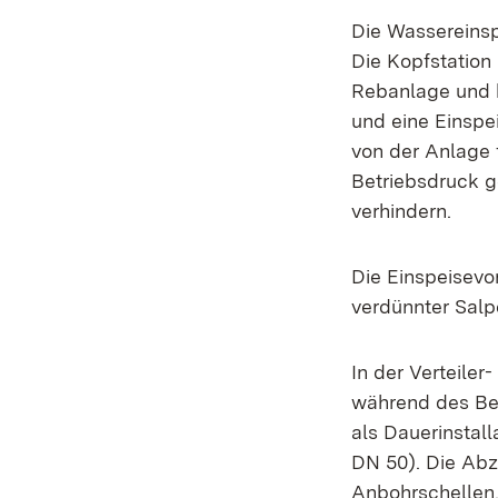
Die Wassereinsp
Die Kopfstation
Rebanlage und b
und eine Einspei
von der Anlage 
Betriebsdruck g
verhindern.
Die Einspeisevor
verdünnter Salp
In der Verteiler
während des Ber
als Dauerinstall
DN 50). Die Abz
Anbohrschellen. 