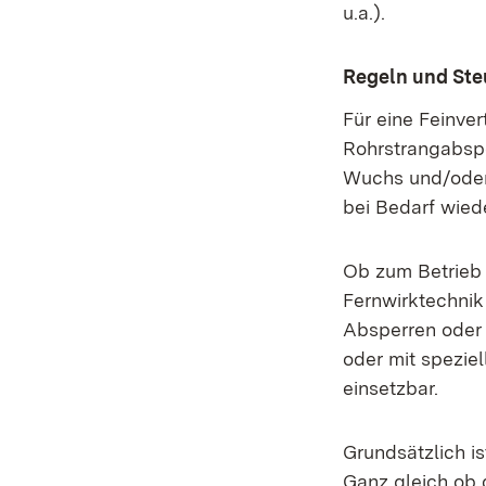
u.a.).
Regeln und Ste
Für eine Feinve
Rohrstrangabspe
Wuchs und/oder
bei Bedarf wied
Ob zum Betrieb 
Fernwirktechnik 
Absperren oder 
oder mit spezie
einsetzbar.
Grundsätzlich i
Ganz gleich ob 