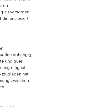
aren
g zu versorgen.
 dimensioniert
en
tuation abhängig
hte und quer
ssung möglich.
ektzuglagen mit
immung zwischen
te