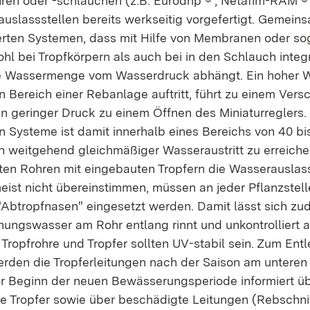
ren oder -schläuchen (z.B. Eurodrip ® , Netafim-RAM ® ,
uslassstellen bereits werkseitig vorgefertigt. Gemeins
rten Systemen, dass mit Hilfe von Membranen oder so
hl bei Tropfkörpern als auch bei in den Schlauch integr
 Wassermenge vom Wasserdruck abhängt. Ein hoher W
n Bereich einer Rebanlage auftritt, führt zu einem Vers
ein geringer Druck zu einem Öffnen des Miniaturreglers.
 Systeme ist damit innerhalb eines Bereichs von 40 bi
 weitgehend gleichmäßiger Wasseraustritt zu erreiche
rten Rohren mit eingebauten Tropfern die Wasserausla
ist nicht übereinstimmen, müssen an jeder Pflanzstell
"Abtropfnasen" eingesetzt werden. Damit lässt sich zu
ungswasser am Rohr entlang rinnt und unkontrolliert ab
Tropfrohre und Tropfer sollten UV-stabil sein. Zum Ent
erden die Tropferleitungen nach der Saison am unteren
or Beginn der neuen Bewässerungsperiode informiert üb
e Tropfer sowie über beschädigte Leitungen (Rebschni