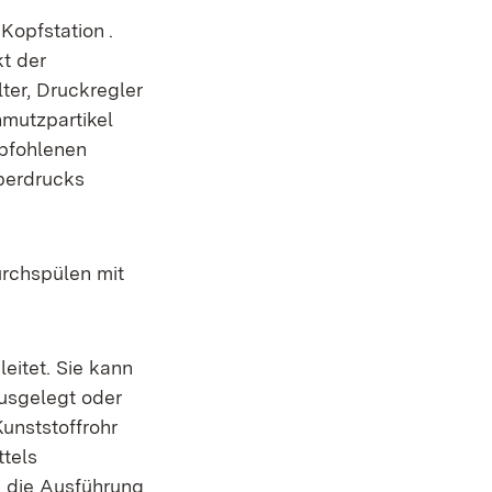
Kopfstation .
t der
ter, Druckregler
hmutzpartikel
mpfohlenen
berdrucks
urchspülen mit
eitet. Sie kann
ausgelegt oder
Kunststoffrohr
ttels
te die Ausführung