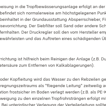
eisung in die Tropfbewässerungsanlage erfolgt an der 
 befindet sich normalerweise am höchstgelegenen Punk
einhaltet in der Grundausstattung Absperrschieber, Fil
sevorrichtung. Der Siebfilter soll Sand oder andere Sc
fernhalten. Der Druckregler soll den vom Hersteller e
ewährleisten und das Auftreten eines schädigenden Ü
richtung ist hilfreich beim Reinigen der Anlage (z.B. D
etersäure zum Entfernen von Kalkablagerungen).
- oder Kopfleitung wird das Wasser zu den Rebzeilen gel
egnungszeitraums als "fliegende Leitung" zeitweilig 
ation frostsicher im Boden verlegt werden (z.B. als PE-
weigung zu den einzelnen Tropfrohrsträngen erfolgt mi
Bei unterirdischer Verlegung der Verteilerleitung soll