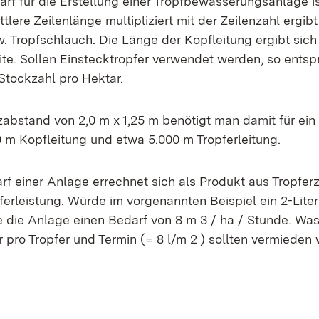
rf für die Erstellung einer Tropfbewässerungsanlage is
ittlere Zeilenlänge multipliziert mit der Zeilenzahl ergi
w. Tropfschlauch. Die Länge der Kopfleitung ergibt sich
te. Sollen Einstecktropfer verwendet werden, so entspr
Stockzahl pro Hektar.
zabstand von 2,0 m x 1,25 m benötigt man damit für ein
0 m Kopfleitung und etwa 5.000 m Tropferleitung.
f einer Anlage errechnet sich als Produkt aus Tropfer
ferleistung. Würde im vorgenannten Beispiel ein 2-Liter
te die Anlage einen Bedarf von 8 m 3 / ha / Stunde. W
r pro Tropfer und Termin (= 8 l/m 2 ) sollten vermieden