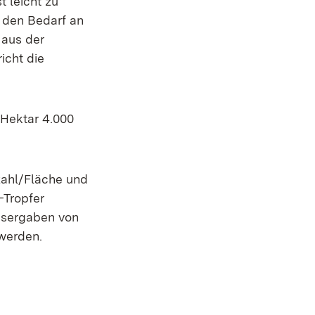
t leicht zu
bt den Bedarf an
 aus der
icht die
 Hektar 4.000
zahl/Fläche und
-Tropfer
assergaben von
 werden.