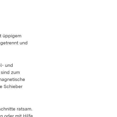
it üppigem
getrennt und
l- und
o sind zum
omagnetische
ne Schieber
chnitte ratsam.
 oder mit Hilfe