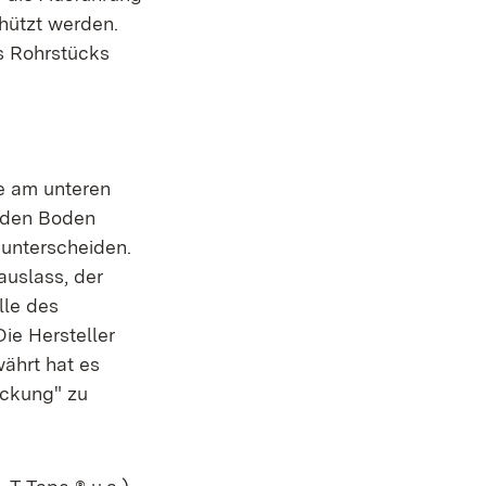
hützt werden.
s Rohrstücks
ie am unteren
f den Boden
 unterscheiden.
auslass, der
lle des
ie Hersteller
währt hat es
eckung" zu