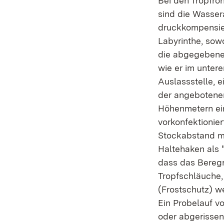
Bei den Tropfroh
sind die Wassera
druckkompensie
Labyrinthe, sowo
die abgegebene
wie er im untere
Auslassstelle, 
der angebotenen
Höhenmetern ein
vorkonfektionie
Stockabstand me
Haltehaken als 
dass das Beregn
Tropfschläuche, 
(Frostschutz) w
Ein Probelauf v
oder abgerissen