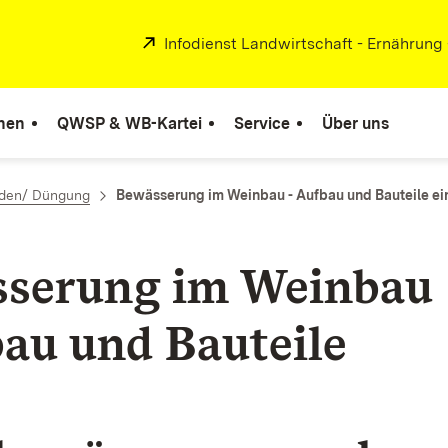
Extern:
Infodienst Landwirtschaft - Ernährung
nen
QWSP & WB-Kartei
Service
Über uns
den/ Düngung
Bewässerung im Weinbau - Aufbau und Bauteile e
serung im Weinbau
bau und Bauteile