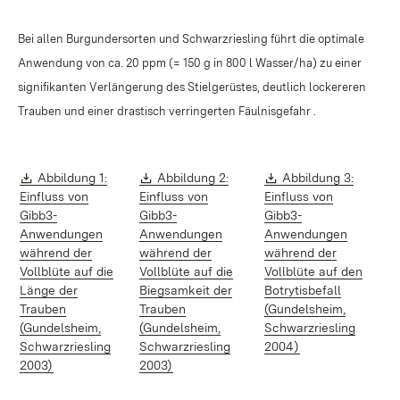
Bei allen Burgundersorten und Schwarzriesling führt die optimale
Anwendung von ca. 20 ppm (= 150 g in 800 l Wasser/ha) zu einer
signifikanten Verlängerung des Stielgerüstes, deutlich lockereren
Trauben und einer drastisch verringerten Fäulnisgefahr .
Download:
Download:
Download:
Abbildung 1:
Abbildung 2:
Abbildung 3:
Einfluss von
Einfluss von
Einfluss von
Gibb3-
Gibb3-
Gibb3-
Anwendungen
Anwendungen
Anwendungen
während der
während der
während der
Vollblüte auf die
Vollblüte auf die
Vollblüte auf den
Länge der
Biegsamkeit der
Botrytisbefall
Trauben
Trauben
(Gundelsheim,
(Gundelsheim,
(Gundelsheim,
Schwarzriesling
(Öffnet in neuem 
Schwarzriesling
Schwarzriesling
2004)
(Öffnet in neuem Fenster)
(Öffnet in neuem Fenster)
2003)
2003)