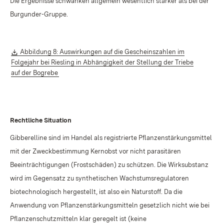
Die Ergebnisse schwanken allgemein wesentlich stärker als bei der
Burgunder-Gruppe.
Download:
Abbildung 8: Auswirkungen auf die Gescheinszahlen im
Folgejahr bei Riesling in Abhängigkeit der Stellung der Triebe
(Öffnet in neuem Fenster)
auf der Bogrebe
Rechtliche Situation
Gibberelline sind im Handel als registrierte Pflanzenstärkungsmittel
mit der Zweckbestimmung Kernobst vor nicht parasitären
Beeinträchtigungen (Frostschäden) zu schützen. Die Wirksubstanz
wird im Gegensatz zu synthetischen Wachstumsregulatoren
biotechnologisch hergestellt, ist also ein Naturstoff. Da die
Anwendung von Pflanzenstärkungsmitteln gesetzlich nicht wie bei
Pflanzenschutzmitteln klar geregelt ist (keine