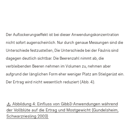
Der Auflockerungseffekt ist bei dieser Anwendungskonzentration
nicht sofort augenscheinlich. Nur durch genaue Messungen sind die
Unterschiede festzustellen, Die Unterschiede bei der Fäulnis sind
dagegen deutlich sichtbar. Die Beerenzahl nimmt ab, die
verbleibenden Beeren nehmen im Volumen zu, nehmen aber
aufgrund der länglichen Form eher weniger Platz am Stielgerüst ein.
Der Ertrag wird nicht wesentlich reduziert (Abb. 4).
Download:
Abbildung 4: Einfluss von Gibb3-Anwendungen während
der Vollblüte auf die Ertrag und Mostgewicht (Gundelsheim,
(Öffnet in neuem Fenster)
Schwarzriesling 2003)