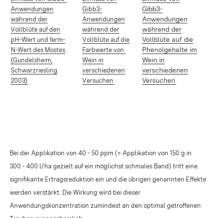
Gibb3-
Anwendungen
Gibb3-
Anwendungen
während der
Anwendungen
während der
Vollblüte auf den
während der
Vollblüte auf die
pH-Wert und ferm-
Vollblüte auf die
Phenolgehalte im
N-Wert des Mostes
Farbwerte von
Wein in
(Gundelsheim,
Wein in
verschiedenen
Schwarzriesling
verschiedenen
(Öffnet in neuem Fenster)
(Öffnet in neuem Fenster)
(Öffnet in ne
Versuchen
2003)
Versuchen
Bei der Applikation von 40 - 50 ppm (= Applikation von 150 g in
300 - 400 l/ha gezielt auf ein möglichst schmales Band) tritt eine
signifikante Ertragsreduktion ein und die übrigen genannten Effekte
werden verstärkt. Die Wirkung wird bei dieser
Anwendungskonzentration zumindest an den optimal getroffenen