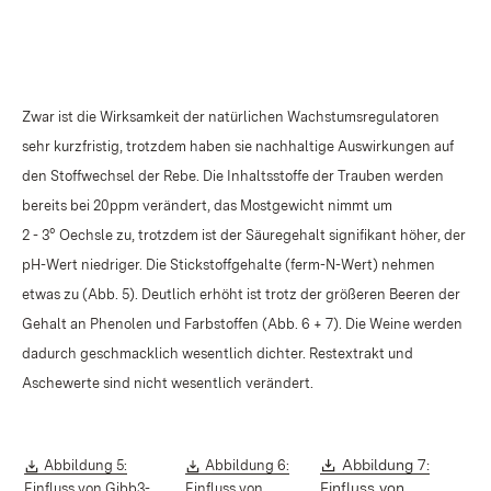
Zwar ist die Wirksamkeit der natürlichen Wachstumsregulatoren
sehr kurzfristig, trotzdem haben sie nachhaltige Auswirkungen auf
den Stoffwechsel der Rebe. Die Inhaltsstoffe der Trauben werden
bereits bei 20ppm verändert, das Mostgewicht nimmt um
2 - 3° Oechsle zu, trotzdem ist der Säuregehalt signifikant höher, der
pH-Wert niedriger. Die Stickstoffgehalte (ferm-N-Wert) nehmen
etwas zu (Abb. 5). Deutlich erhöht ist trotz der größeren Beeren der
Gehalt an Phenolen und Farbstoffen (Abb. 6 + 7). Die Weine werden
dadurch geschmacklich wesentlich dichter. Restextrakt und
Aschewerte sind nicht wesentlich verändert.
Download:
Download:
Download:
Abbildung 7:
Abbildung 5:
Abbildung 6:
Einfluss von
Einfluss von Gibb3-
Einfluss von