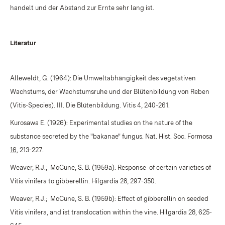
handelt und der Abstand zur Ernte sehr lang ist.
Literatur
Alleweldt, G. (1964): Die Umweltabhängigkeit des vegetativen
Wachstums, der Wachstumsruhe und der Blütenbildung von Reben
(Vitis-Species). III. Die Blütenbildung. Vitis 4, 240-261.
Kurosawa E. (1926): Experimental studies on the nature of the
substance secreted by the "bakanae" fungus. Nat. Hist. Soc. Formosa
16
, 213-227.
Weaver, R.J.;
McCune, S. B. (1959a): Response
of certain varieties of
Vitis vinifera to gibberellin. Hilgardia 28, 297-350.
Weaver, R.J.;
McCune, S. B. (1959b): Effect of gibberellin on seeded
Vitis vinifera, and ist translocation within the vine. Hilgardia 28, 625-