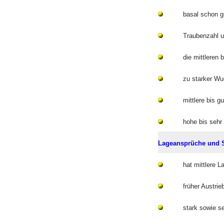
basal schon g
Traubenzahl 
die mittleren
zu starker Wu
mittlere bis g
hohe bis sehr
Lageansprüche und S
hat mittlere L
früher Austrie
stark sowie se