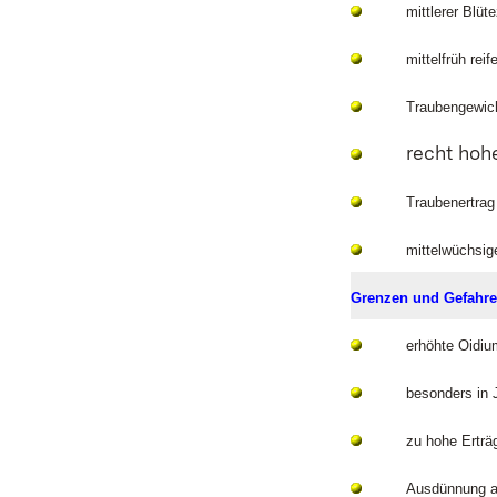
mittlerer Blüt
mittelfrüh rei
Traubengewicht
recht hohe
Traubenertrag 
mittelwüchsig
Grenzen und Gefahr
erhöhte Oidium
besonders in
zu hohe Erträ
Ausdünnung au