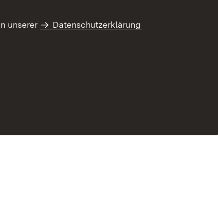
in unserer
Datenschutzerklärung
ung zur Barrierefreiheit
Benutzungshinweise
Informationssicherheit
Impressum