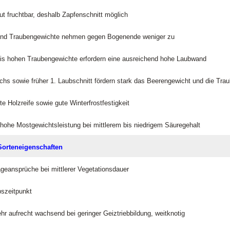
ut fruchtbar, deshalb Zapfenschnitt möglich
und Traubengewichte nehmen gegen Bogenende weniger zu
 bis hohen Traubengewichte erfordern eine ausreichend hohe Laubwand
chs sowie früher 1. Laubschnitt fördern stark das Beerengewicht und die Tra
ute Holzreife sowie gute Winterfrostfestigkeit
 hohe Mostgewichtsleistung bei mittlerem bis niedrigem Säuregehalt
orteneigenschaften
ageansprüche bei mittlerer Vegetationsdauer
bszeitpunkt
hr aufrecht wachsend bei geringer Geiztriebbildung, weitknotig