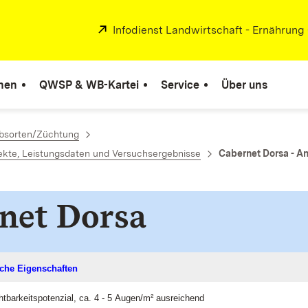
Extern:
Infodienst Landwirtschaft - Ernährung
nen
QWSP & WB-Kartei
Service
Über uns
bsorten/Züchtung
kte, Leistungsdaten und Versuchsergebnisse
Cabernet Dorsa - A
net Dorsa
che Eigenschaften
htbarkeitspotenzial, ca. 4 - 5 Augen/m² ausreichend