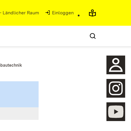
 - Ländlicher Raum
Einloggen
nbautechnik
öffnen
öffnen