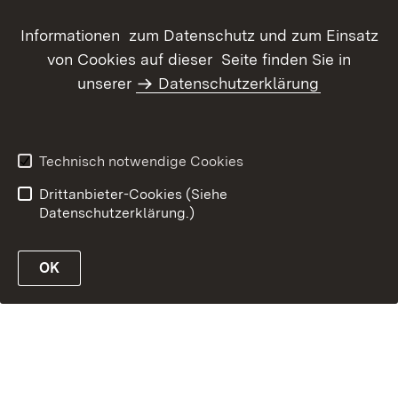
Datenschutz
Erklärung zur
Informationen zum Datenschutz und zum Einsatz
Barrierefreiheit
von Cookies auf dieser Seite finden Sie in
Benutzungshinweise
Informationssicherheit
unserer
Datenschutzerklärung
Impressum
Technisch notwendige Cookies
Drittanbieter-Cookies (Siehe
Datenschutzerklärung.)
OK
öffnen
öffnen