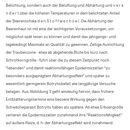
Belichtung, sondern auch der Belüftung und Abhärtung und v e r ä
n d e r t über die höheren Temperaturen in dem belichteten Anteil
der Beerenschale d e n S t o f f w e c h s e l. Die Abhärtung der
Beerenhaut ist mit eine der wichtigsten Voraussetzungen, um
möglichst spät lesen zu können und damit das jahrgangs- und
lagebedingt Maximale an Qualität zu gewinnen. Zeitige Auslichtung
der Traubenzone ‑ etwa ab abgehende Blüte bis kurz nach
Schrotkorngröße ‑ führt über die zu diesem Zeitpunkt noch
"lebenden" und damit reaktionsfähigen Epidermiszellen "zu
besonders ausgeprägtem Abhärtungseffekt" und später zu
wesentlich geringerem Botrytisbefall wie langjährige Versuche
belegen. Aus Abbildung 3 geht eindeutig hervor, dass frühere
Entblätterungstermine eine bessere Wirkung gegen den
Schwächeparasit Botryits haben als spätere. Ab etwa Erbsengröße
verlieren die Epidermiszellen zunehmend ihre "Reaktionsfähigkeit"
auf äußere Reize, d. h. der Abhärtungseffekt wird zunehmend